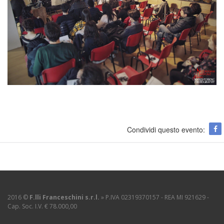
Condividi questo evento:
2016 ©
F.lli Franceschini s.r.l.
» P.IVA 02319370157 - REA MI 921629 -
Cap. Soc. I.V. € 78.000,00