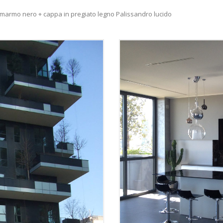
in marmo nero + cappa in pregiato legno Palissandro lucido